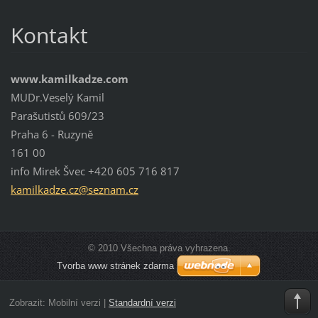
Kontakt
www.kamilkadze.com
MUDr.Veselý Kamil
Parašutistů 609/23
Praha 6 - Ruzyně
161 00
info Mirek Švec +420 605 716 817
kamilkad
ze.cz@se
znam.cz
© 2010 Všechna práva vyhrazena.
Tvorba www stránek zdarma
Zobrazit:
Mobilní verzi
|
Standardní verzi