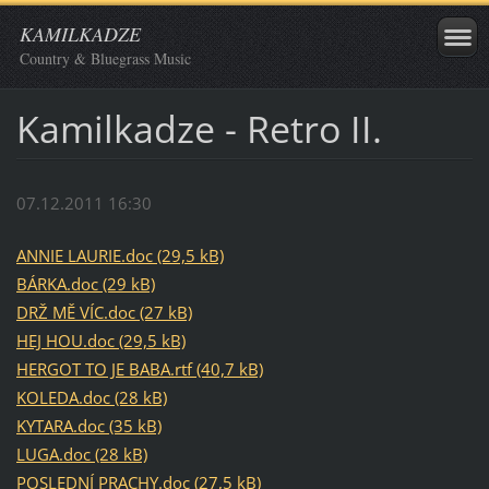
KAMILKADZE
Country & Bluegrass Music
Kamilkadze - Retro II.
07.12.2011 16:30
ANNIE LAURIE.doc (29,5 kB)
BÁRKA.doc (29 kB)
DRŽ MĚ VÍC.doc (27 kB)
HEJ HOU.doc (29,5 kB)
HERGOT TO JE BABA.rtf (40,7 kB)
KOLEDA.doc (28 kB)
KYTARA.doc (35 kB)
LUGA.doc (28 kB)
POSLEDNÍ PRACHY.doc (27,5 kB)