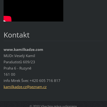
Kontakt
www.kamilkadze.com
MUDr.Veselý Kamil
Parašutistů 609/23
Praha 6 - Ruzyně
161 00
info Mirek Švec +420 605 716 817
kamilkad
ze.cz@se
znam.cz
© 2010 Všechna práva vyhrazena.