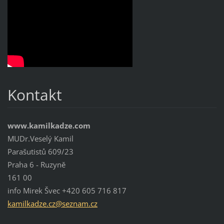
Kontakt
www.kamilkadze.com
MUDr.Veselý Kamil
Parašutistů 609/23
Praha 6 - Ruzyně
161 00
info Mirek Švec +420 605 716 817
kamilkad
ze.cz@se
znam.cz