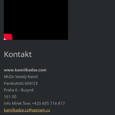
Kontakt
www.kamilkadze.com
MUDr.Veselý Kamil
Parašutistů 609/23
Praha 6 - Ruzyně
161 00
info Mirek Švec +420 605 716 817
kamilkad
ze.cz@se
znam.cz